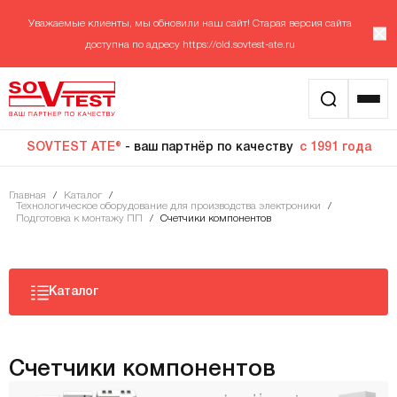
Уважаемые клиенты, мы обновили наш сайт! Старая версия сайта
доступна по адресу
https://old.sovtest-ate.ru
SOVTEST ATE®
- ваш партнёр по качеству
с 1991 года
Главная
/
Каталог
/
Технологическое оборудование для производства электроники
/
Подготовка к монтажу ПП
/
Счетчики компонентов
Каталог
Счетчики компонентов