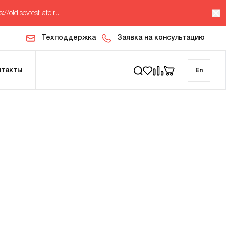
s://old.sovtest-ate.ru
Техподдержка
Заявка на консультацию
нтакты
En