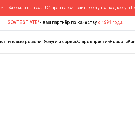
мы обновили наш сайт! Старая версия сайта доступна по адресу
http
SOVTEST ATE®
- ваш партнёр по качеству
с 1991 года
лог
Типовые решения
Услуги и сервис
О предприятии
Новости
Ко