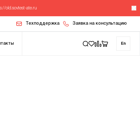
s://old.sovtest-ate.ru
Техподдержка
Заявка на консультацию
нтакты
En