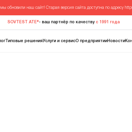
мы обновили наш сайт! Старая версия сайта доступна по адресу
http
SOVTEST ATE®
- ваш партнёр по качеству
с 1991 года
лог
Типовые решения
Услуги и сервис
О предприятии
Новости
Ко