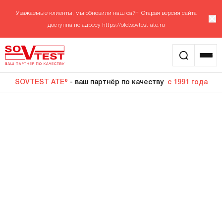
Уважаемые клиенты, мы обновили наш сайт! Старая версия сайта
доступна по адресу
https://old.sovtest-ate.ru
SOVTEST ATE®
- ваш партнёр по качеству
с 1991 года