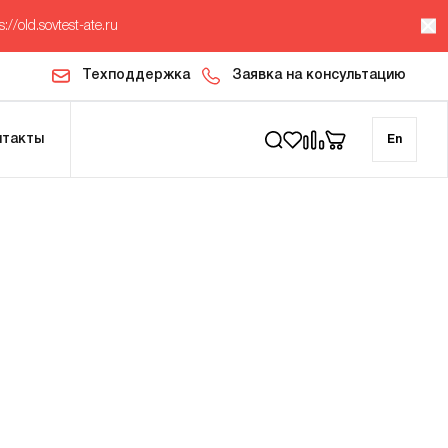
s://old.sovtest-ate.ru
Техподдержка
Заявка на консультацию
нтакты
En