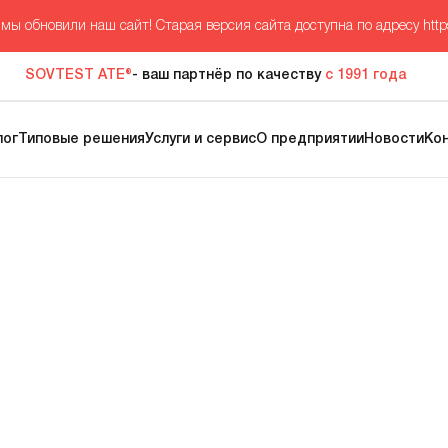
мы обновили наш сайт! Старая версия сайта доступна по адресу
http
SOVTEST ATE®
- ваш партнёр по качеству
с 1991 года
лог
Типовые решения
Услуги и сервис
О предприятии
Новости
Ко