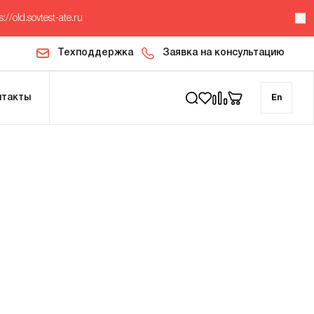
s://old.sovtest-ate.ru
Техподдержка
Заявка на консультацию
нтакты
En