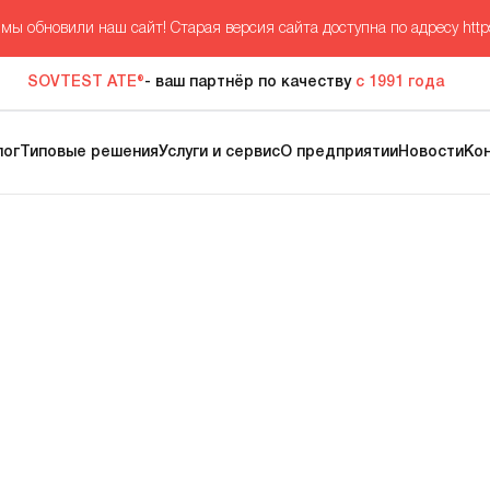
мы обновили наш сайт! Старая версия сайта доступна по адресу
http
SOVTEST ATE®
- ваш партнёр по качеству
с 1991 года
лог
Типовые решения
Услуги и сервис
О предприятии
Новости
Ко