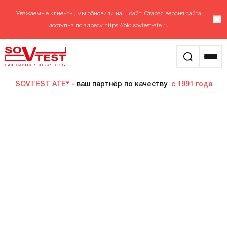
Уважаемые клиенты, мы обновили наш сайт! Старая версия сайта
доступна по адресу
https://old.sovtest-ate.ru
SOVTEST ATE®
- ваш партнёр по качеству
с 1991 года